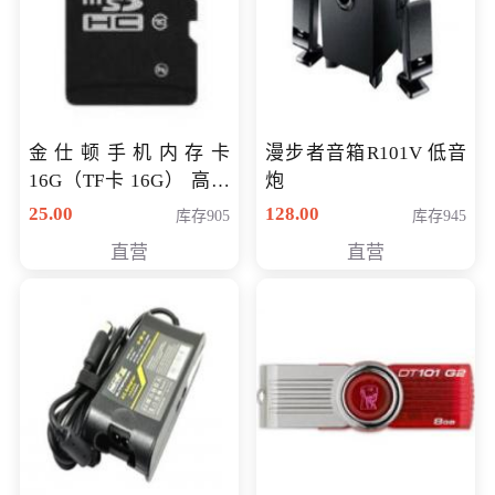
金仕顿手机内存卡
漫步者音箱R101V 低音
16G（TF卡 16G） 高速
炮
卡 CLASS 10
25.00
128.00
库存905
库存945
直营
直营