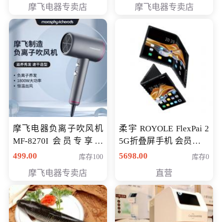
摩飞电器专卖店
摩飞电器专卖店
摩飞电器负离子吹风机
柔宇 ROYOLE FlexPai 2
MF-8270I 会员专享价
5G折叠屏手机 会员专享
369元
购买价格 4998元
499.00
5698.00
库存100
库存0
摩飞电器专卖店
直营