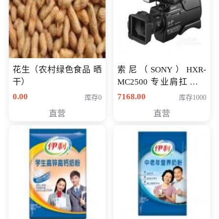
花生（农村绿色食品 晒
索尼（SONY）HXR-
干）
MC2500 专业肩扛式存
储卡全高清摄录一体机
0.00
7168.00
库存0
库存1000
婚庆 直播 团拜会 专业高
直营
直营
清入门级摄像机