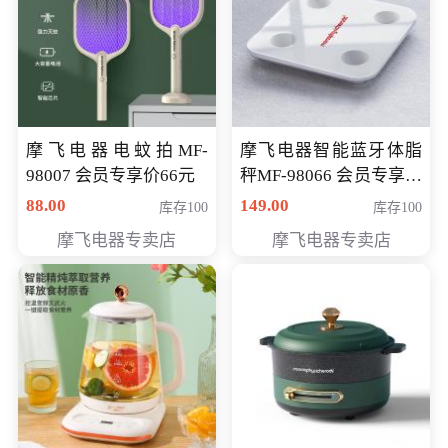
摩飞电器电蚊拍MF-
摩飞电器智能蓝牙体脂
98007 会员专享价66元
秤MF-98066 会员专享价
98元
88.00
149.00
库存100
库存100
摩飞电器专卖店
摩飞电器专卖店