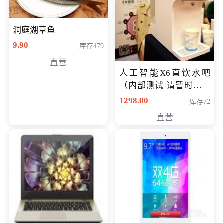
洞庭湖草鱼
9.90
库存479
直营
人工智能X6直饮水吧
（内部测试 请暂时不要
购买）
1298.00
库存72
直营