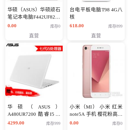
华硕（ASUS）华硕顽石
台电平板电脑T98 4G八
笔记本电脑F442UF8250
核
八代独显轻薄办公商务
0.00
618.00
库存0
库存899
游戏笔记本 火爆推荐
直营
直营
华硕（ASUS）
小米（MI） 小米 红米
A480UR7200 酷睿I5超
note5A 手机 樱花粉高配
薄学生办公游戏独显笔
版 全网通(3G+32G)
4299.00
0.00
库存999
库存0
记本电脑 金色 I5-7200