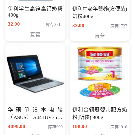
伊利学生高锌高钙奶粉
伊利中老年营养(方便装)
400g
奶粉400g
32.00
库存2712
32.00
库存1727
直营
直营
华硕笔记本电脑
伊利金领冠婴儿配方奶
（ASUS）A441UV7500
粉(听装) 900g
顽石（7代i7-7500U 4G
4099.00
198.00
库存999
库存1910
500G GT920MX 独显）