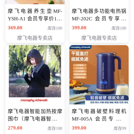
摩飞电器养生壶MF-
摩飞电器多功能电热锅
YSH-A1 会员专享价198
MF-202C 会员专享价
元
269元
369.00
399.00
库存100
库存100
摩飞电器专卖店
摩飞电器专卖店
摩飞电器智能加热按摩
摩飞电器破壁料理机
围巾（摩飞电器智能加
MF-005A 会员专享价
热按摩围脖） 会员专享
198元
279.00
399.00
库存100
库存99
价168元