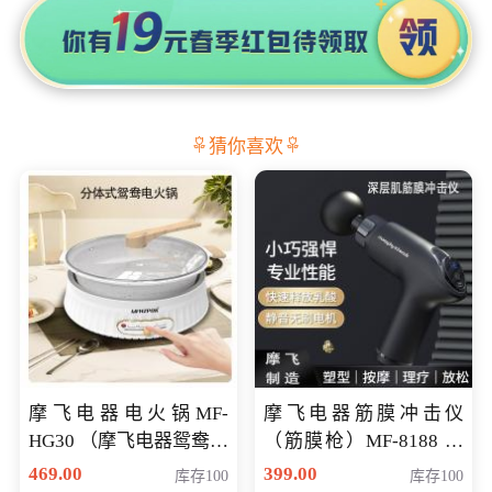
猜你喜欢
摩飞电器电火锅MF-
摩飞电器筋膜冲击仪
HG30 （摩飞电器鸳鸯锅
（筋膜枪）MF-8188 会
MF-HG30 ） 会员专享价
员专享价268元
469.00
399.00
库存100
库存100