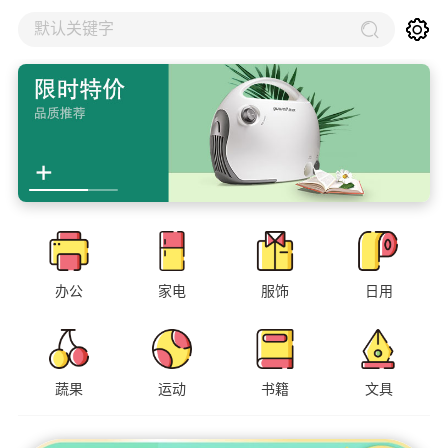
默认关键字
办公
家电
服饰
日用
蔬果
运动
书籍
文具