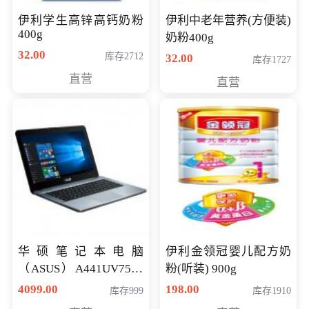
伊利学生高锌高钙奶粉
伊利中老年营养(方便装)
400g
奶粉400g
32.00
库存2712
32.00
库存1727
直营
直营
华硕笔记本电脑
伊利金领冠婴儿配方奶
（ASUS）A441UV7500
粉(听装) 900g
顽石（7代i7-7500U 4G
4099.00
198.00
库存999
库存1910
500G GT920MX 独显）