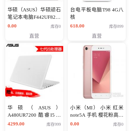
华硕（ASUS）华硕顽石
台电平板电脑T98 4G八
笔记本电脑F442UF8250
核
八代独显轻薄办公商务
0.00
618.00
库存0
库存899
游戏笔记本 火爆推荐
直营
直营
华硕（ASUS）
小米（MI） 小米 红米
A480UR7200 酷睿I5超
note5A 手机 樱花粉高配
薄学生办公游戏独显笔
版 全网通(3G+32G)
4299.00
0.00
库存999
库存0
记本电脑 金色 I5-7200