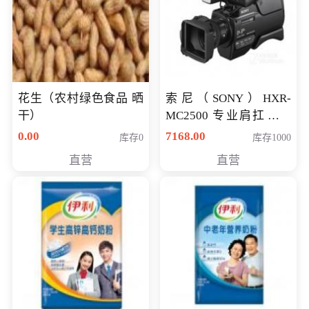
花生（农村绿色食品 晒
索尼（SONY）HXR-
干）
MC2500 专业肩扛式存
储卡全高清摄录一体机
0.00
7168.00
库存0
库存1000
婚庆 直播 团拜会 专业高
直营
直营
清入门级摄像机