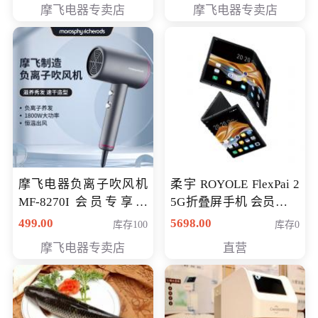
摩飞电器专卖店
摩飞电器专卖店
摩飞电器负离子吹风机
柔宇 ROYOLE FlexPai 2
MF-8270I 会员专享价
5G折叠屏手机 会员专享
369元
购买价格 4998元
499.00
5698.00
库存100
库存0
摩飞电器专卖店
直营