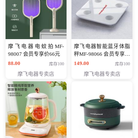
摩飞电器电蚊拍MF-
摩飞电器智能蓝牙体脂
98007 会员专享价66元
秤MF-98066 会员专享价
98元
88.00
149.00
库存100
库存100
摩飞电器专卖店
摩飞电器专卖店