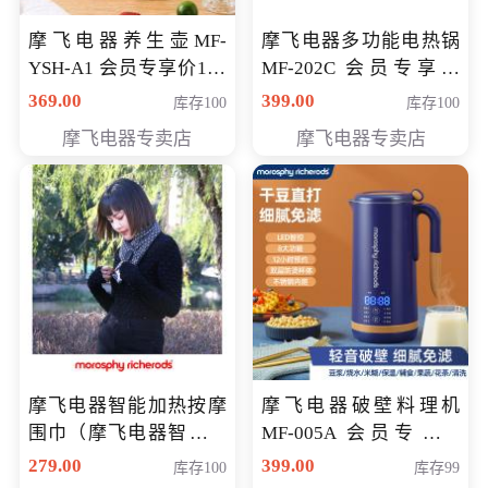
摩飞电器养生壶MF-
摩飞电器多功能电热锅
YSH-A1 会员专享价198
MF-202C 会员专享价
元
269元
369.00
399.00
库存100
库存100
摩飞电器专卖店
摩飞电器专卖店
摩飞电器智能加热按摩
摩飞电器破壁料理机
围巾（摩飞电器智能加
MF-005A 会员专享价
热按摩围脖） 会员专享
198元
279.00
399.00
库存100
库存99
价168元