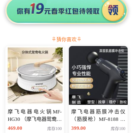
猜你喜欢
摩飞电器电火锅MF-
摩飞电器筋膜冲击仪
HG30 （摩飞电器鸳鸯锅
（筋膜枪）MF-8188 会
MF-HG30 ） 会员专享价
员专享价268元
469.00
399.00
库存100
库存100