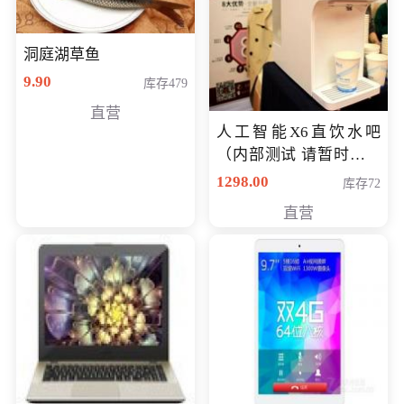
洞庭湖草鱼
9.90
库存479
直营
人工智能X6直饮水吧
（内部测试 请暂时不要
购买）
1298.00
库存72
直营