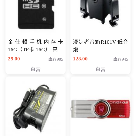
金仕顿手机内存卡
漫步者音箱R101V 低音
16G（TF卡 16G） 高速
炮
卡 CLASS 10
25.00
128.00
库存905
库存945
直营
直营