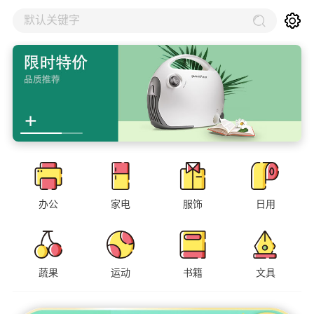
默认关键字
办公
家电
服饰
日用
蔬果
运动
书籍
文具