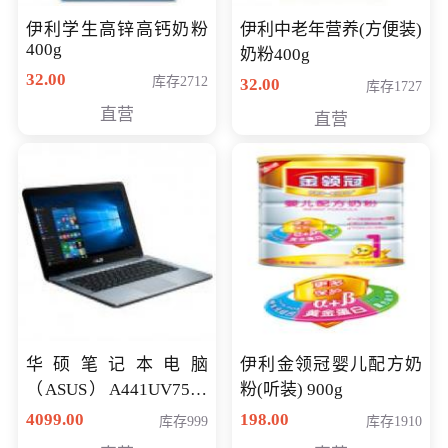
伊利学生高锌高钙奶粉
伊利中老年营养(方便装)
400g
奶粉400g
32.00
库存2712
32.00
库存1727
直营
直营
华硕笔记本电脑
伊利金领冠婴儿配方奶
（ASUS）A441UV7500
粉(听装) 900g
顽石（7代i7-7500U 4G
4099.00
198.00
库存999
库存1910
500G GT920MX 独显）