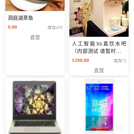
洞庭湖草鱼
9.90
库存479
直营
人工智能X6直饮水吧
（内部测试 请暂时不要
购买）
1298.00
库存72
直营