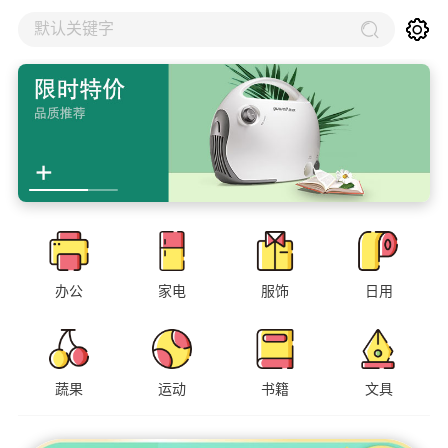
默认关键字
办公
家电
服饰
日用
蔬果
运动
书籍
文具