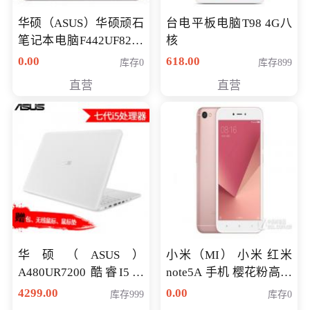
华硕（ASUS）华硕顽石
台电平板电脑T98 4G八
笔记本电脑F442UF8250
核
八代独显轻薄办公商务
0.00
618.00
库存0
库存899
游戏笔记本 火爆推荐
直营
直营
华硕（ASUS）
小米（MI） 小米 红米
A480UR7200 酷睿I5超
note5A 手机 樱花粉高配
薄学生办公游戏独显笔
版 全网通(3G+32G)
4299.00
0.00
库存999
库存0
记本电脑 金色 I5-7200