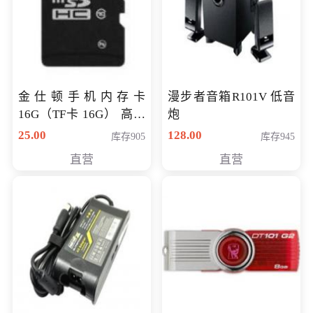
金仕顿手机内存卡
漫步者音箱R101V 低音
16G（TF卡 16G） 高速
炮
卡 CLASS 10
25.00
128.00
库存905
库存945
直营
直营