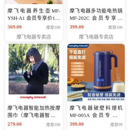
摩飞电器养生壶MF-
摩飞电器多功能电热锅
YSH-A1 会员专享价198
MF-202C 会员专享价
元
269元
369.00
399.00
库存100
库存100
摩飞电器专卖店
摩飞电器专卖店
摩飞电器智能加热按摩
摩飞电器破壁料理机
围巾（摩飞电器智能加
MF-005A 会员专享价
热按摩围脖） 会员专享
198元
279.00
399.00
库存100
库存99
价168元