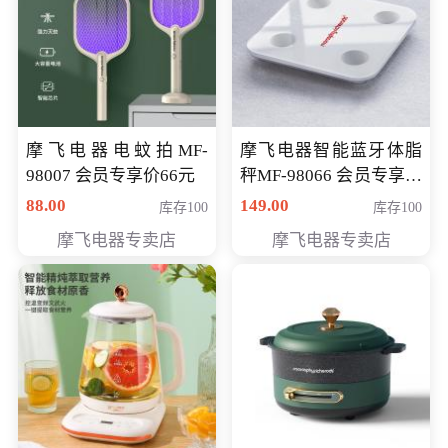
摩飞电器电蚊拍MF-
摩飞电器智能蓝牙体脂
98007 会员专享价66元
秤MF-98066 会员专享价
98元
88.00
149.00
库存100
库存100
摩飞电器专卖店
摩飞电器专卖店