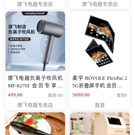
摩飞电器专卖店
摩飞电器专卖店
摩飞电器负离子吹风机
柔宇 ROYOLE FlexPai 2
MF-8270I 会员专享价
5G折叠屏手机 会员专享
369元
购买价格 4998元
499.00
5698.00
库存100
库存0
摩飞电器专卖店
直营