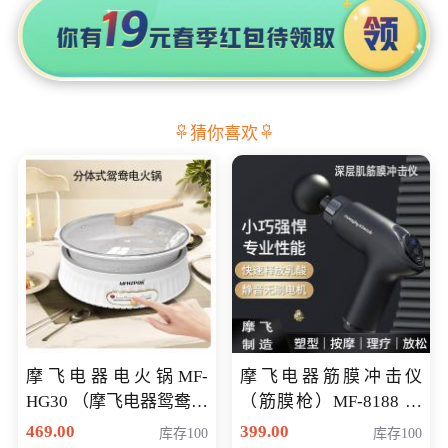
猜你喜欢
摩飞电器电火锅MF-
摩飞电器筋膜冲击仪
HG30 （摩飞电器鸳鸯锅
（筋膜枪）MF-8188 会
MF-HG30 ） 会员专享价
员专享价268元
469.00
399.00
库存100
库存100