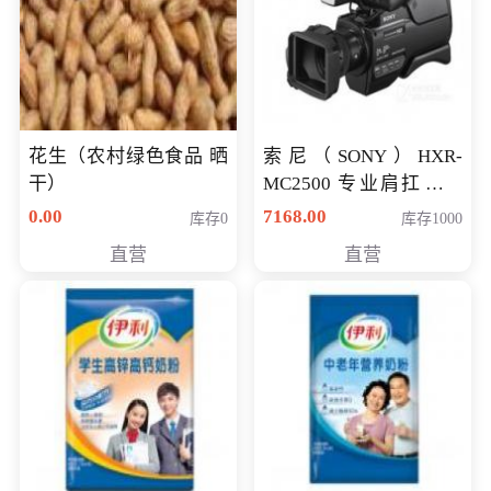
花生（农村绿色食品 晒
索尼（SONY）HXR-
干）
MC2500 专业肩扛式存
储卡全高清摄录一体机
0.00
7168.00
库存0
库存1000
婚庆 直播 团拜会 专业高
直营
直营
清入门级摄像机